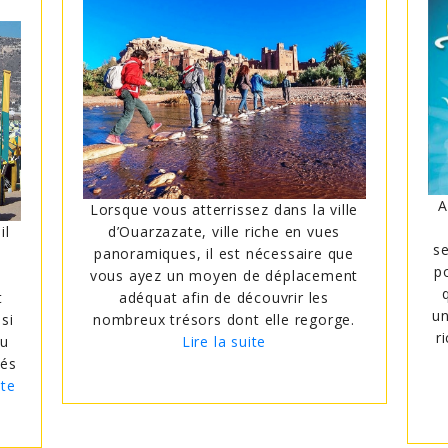
A
Lorsque vous atterrissez dans la ville
il
d’Ouarzazate, ville riche en vues
se
panoramiques, il est nécessaire que
p
vous ayez un moyen de déplacement
t
adéquat afin de découvrir les
un
si
nombreux trésors dont elle regorge.
r
du
Lire la suite
tés
ite