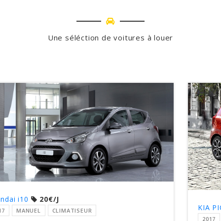
Une séléction de voitures à louer
ndai i10
20€/J
KIA P
17
MANUEL
CLIMATISEUR
2017