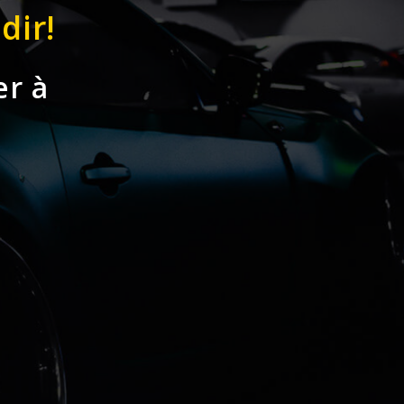
dir!
er à