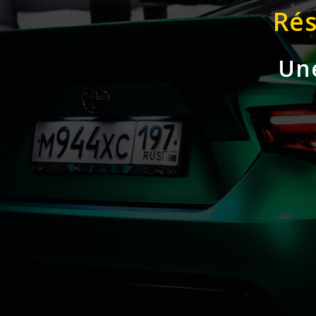
Rés
Une