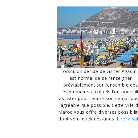
né des voitures,
re à des endroits
Lorsqu’on décide de visiter Agadir, 
er la beauté des
est normal de se renseigner
ion? Vous serez
préalablement sur l’ensemble des
ez-vous du Rallye
évènements auxquels l’on pourrai
vez y aller pour
assister pour rendre son séjour aus
enture avec les
agréable que possible. Cette ville 
re la suite
Maroc vous offre diverses possibili
dont voici quelques-unes.
Lire la su