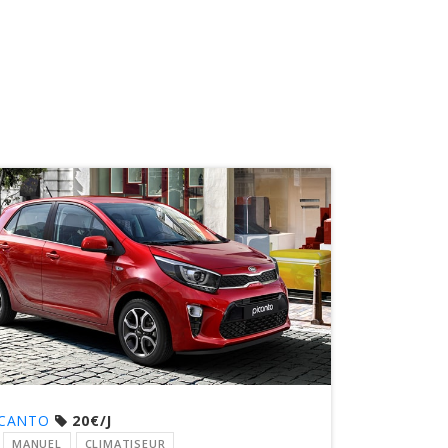
ICANTO
20€/J
MANUEL
CLIMATISEUR