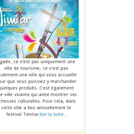
gadir, ce n’est pas uniquement une
Vous êtes un pa
ville de tourisme, ce n’est pas
vous aimez vous 
ulement une ville qui vous accueille
où vous pouvez 
our que vous puissiez y marchander
voitures de co
quelques produits. C’est également
servie grâce au 
e ville vivante qui aime montrer ses
clan des 7. Vou
ichesses culturelles. Pour cela, dans
suivre une bel
cette ville a lieu annuellement le
Marocai
festival Timitar.
lire la suite
.