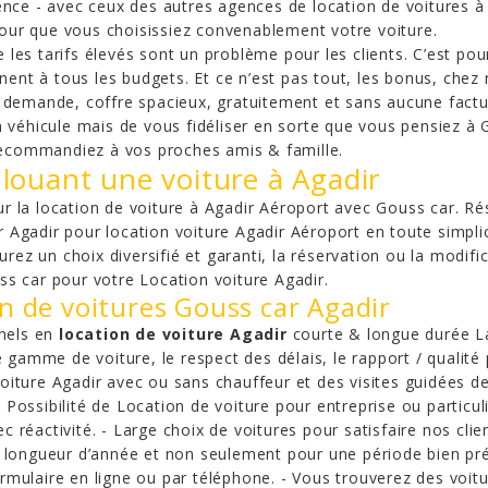
ence - avec ceux des autres agences de location de voitures à
 pour que vous choisissiez convenablement votre voiture.
les tarifs élevés sont un problème pour les clients. C’est po
nent à tous les budgets. Et ce n’est pas tout, les bonus, chez n
 demande, coffre spacieux, gratuitement et sans aucune factur
 véhicule mais de vous fidéliser en sorte que vous pensiez à 
 recommandiez à vos proches amis & famille.
 louant une voiture à Agadir
 la location de voiture à Agadir Aéroport avec Gouss car. Ré
Agadir pour location voiture Agadir Aéroport en toute simplic
rez un choix diversifié et garanti, la réservation ou la modifica
s car pour votre Location voiture Agadir.
on de voitures Gouss car Agadir
nnels en
location de voiture Agadir
courte & longue durée La r
gamme de voiture, le respect des délais, le rapport / qualité p
voiture Agadir avec ou sans chauffeur et des visites guidées des
- Possibilité de Location de voiture pour entreprise ou particu
ec réactivité. - Large choix de voitures pour satisfaire nos cli
 longueur d’année et non seulement pour une période bien pré
 formulaire en ligne ou par téléphone. - Vous trouverez des vo