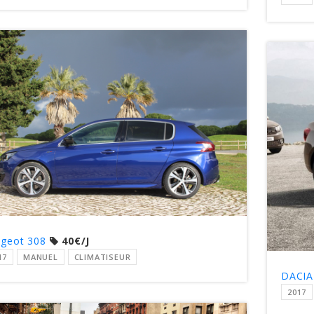
geot 308
40€/J
17
MANUEL
CLIMATISEUR
DACIA
2017